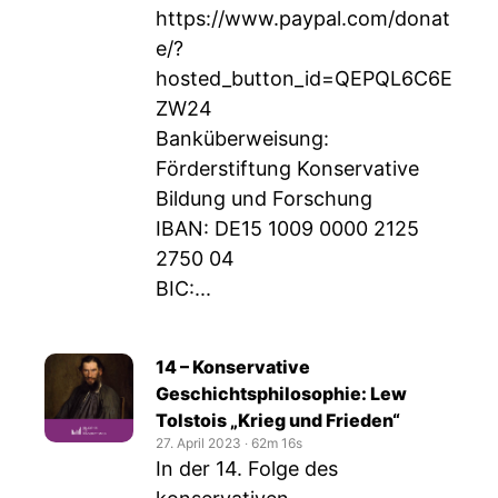
https://www.paypal.com/donat
e/?
hosted_button_id=QEPQL6C6E
ZW24
Banküberweisung:
Förderstiftung Konservative
Bildung und Forschung
IBAN: DE15 1009 0000 2125
2750 04
BIC:...
14 – Konservative
Geschichtsphilosophie: Lew
Tolstois „Krieg und Frieden“
27. April 2023
‧
62m 16s
In der 14. Folge des